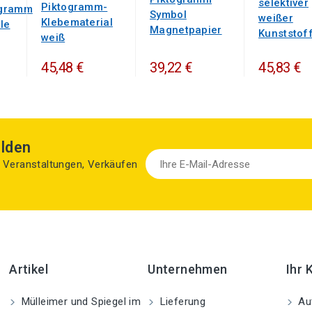
selektiver
Piktogramm-
ogramm
Symbol
weißer
Klebematerial
le
Magnetpapier
Kunststof
weiß
45,48 €
39,22 €
45,83 €
lden
zu Veranstaltungen, Verkäufen
Artikel
Unternehmen
Ihr 
Mülleimer und Spiegel im
Lieferung
Aut