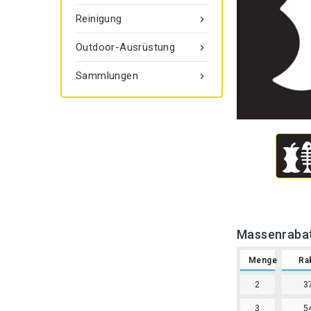
Reinigung

Outdoor-Ausrüstung

Sammlungen

Massenraba
Menge
Ra
2
3
3
5