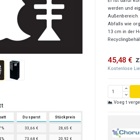
Er ist dafür ko
werden und eig
Außenbereich. 
Abfalls wie or
13 cm in der H
Recyclingbehäl

z
45,48 €
Kostenlose Lie
Voeg t verge
tt
batt
Du sparst
Stückpreis
7%
33,66 €
28,65 €
4%
73,68 €
20,92 €