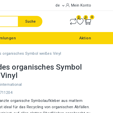
de
Mein Konto

0
0
0
Suche
mlungen
Aktion
s organisches Symbol weißes Vinyl
des organisches Symbol
Vinyl
international
E711204
tanzte organische Symbolaufkleber aus mattem
st ideal für das Recycling von organischen Abfällen.