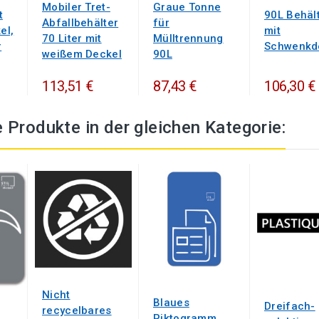
Mobiler Tret-
Graue Tonne
90L Behäl
t
Abfallbehälter
für
mit
el,
70 Liter mit
Mülltrennung
Schwenkd
r
weißem Deckel
90L
113,51 €
87,43 €
106,30 €
 Produkte in der gleichen Kategorie:
Nicht
Blaues
Dreifach-
recycelbares
Piktogramm