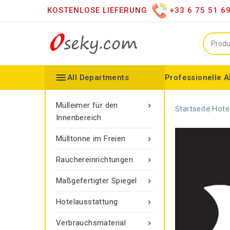
KOSTENLOSE LIEFERUNG
+33 6 75 51 6

All Departments
Professionelle A
Mülleimer für den Innenbereich
Vertriebshändler für versc
Moderner LED-Spiegel
Spiegel auf dem Dachboden
Konfigurierbarer Kollektor
Gamma-Seilmarkier
Vigipirate Marseille Mülleimer
Mülleimer für den

Startseite
Hote
Innenbereich
Mülltonne im Freien

Rauchereinrichtungen

Maßgefertigter Spiegel

Hotelausstattung

Verbrauchsmaterial
