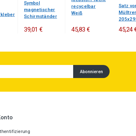
Symbol
Satz vo
recycelbar
magnetischer
Mülltr
Weiß
fkleber
Schirmständer
205x2
39,01 €
45,83 €
45,24 
Konto
hentifizierung