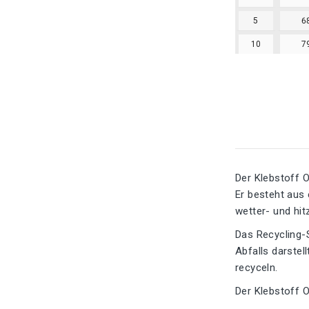
5
6
10
7
Der Klebstoff O
Er besteht aus 
wetter- und hit
Das Recycling-
Abfalls darstel
recyceln.
Der Klebstoff 