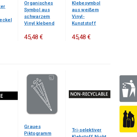
Organisches
Klebesymbol
ter
Symbol aus
aus weißem
schwarzem
Vinyl-
eckel
Vinyl klebend
Kunststoff
45,48 €
45,48 €
Graues
Tri-selektiver
Piktogramm
Klebstoff Nicht