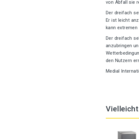
von Abfall sie r
Der dreifach s
Er ist leicht a
kann extremen 
Der dreifach se
anzubringen und
Wetterbedingung
den Nutzern erm
Medial Interna
Vielleich