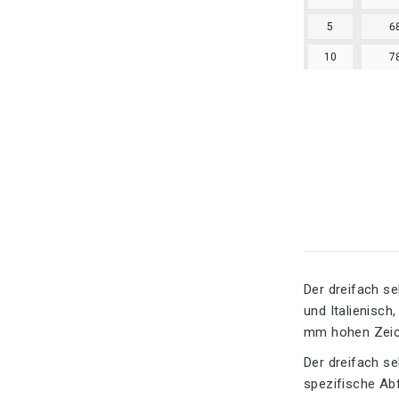
5
6
10
7
Der dreifach se
und Italienisch
mm hohen Zeich
Der dreifach se
spezifische Abf