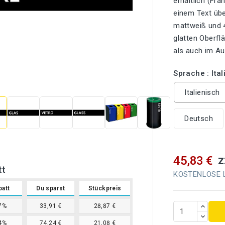
erhältlich (Fra
einem Text übe
mattweiß und 4
glatten Oberfl
als auch im Au
Sprache : Ita

Italienisch
Deutsch
z
45,83 €
tt
KOSTENLOSE Li
batt
Du sparst
Stückpreis
7%
33,91 €
28,87 €
4%
74,24 €
21,08 €