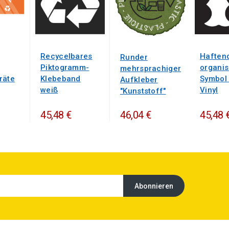
Recycelbares
Haften
Runder
Piktogramm-
organi
mehrsprachiger
räte
Klebeband
Symbol
Aufkleber
weiß
Vinyl
"Kunststoff"
45,48 €
45,48 
46,04 €