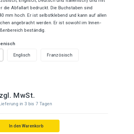
nzösisch, Englisch, Deutsch und Italienisch) und mit
r die Abfallart bedruckt. Die Buchstaben sind
0 mm hoch. Er ist selbstklebend und kann auf allen
ächen angebracht werden. Er ist sowohl im Innen-
ßenbereich beständig.
lienisch
Englisch
Französisch
zgl. MwSt.
eferung in 3 bis 7 Tagen
In den Warenkorb