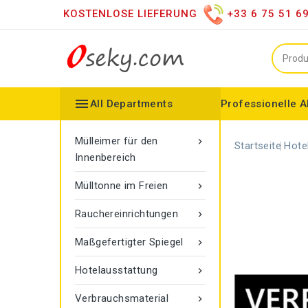
KOSTENLOSE LIEFERUNG
+33 6 75 51 6

All Departments
Professionelle A
Mülleimer für den Innenbereich
Vertriebshändler für versc
Moderner LED-Spiegel
Spiegel auf dem Dachboden
Konfigurierbarer Kollektor
Gamma-Seilmarkier
Vigipirate Marseille Mülleimer
Mülleimer für den

Startseite
Hote
Innenbereich
Mülltonne im Freien

Rauchereinrichtungen

Maßgefertigter Spiegel

Hotelausstattung

Verbrauchsmaterial
