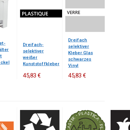
Dreifach
et-
Dreifach-
selektiver
lter
selektiver
Kleber Glas
t
weißer
schwarzes
ckel
Kunststoffkleber
Vinyl
45,83 €
45,83 €