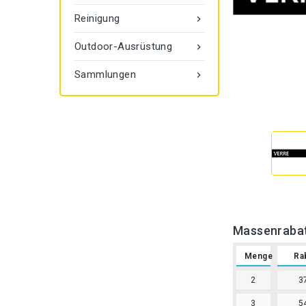
Reinigung

Outdoor-Ausrüstung

Sammlungen

Massenraba
Menge
Ra
2
3
3
5