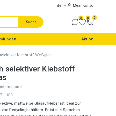
de
Mein Konto

0
0
0
Suche
mlungen
Aktion
selektiver Klebstoff Weißglas
h selektiver Klebstoff
as
international
E711103
lektive, mattweiße Glasaufkleber ist ideal zur
von Recyclingbehältern. Er ist in 4 Sprachen