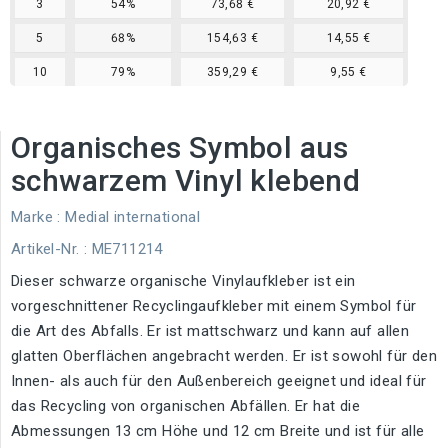
3
54%
73,68 €
20,92 €
5
68%
154,63 €
14,55 €
10
79%
359,29 €
9,55 €
Organisches Symbol aus
schwarzem Vinyl klebend
Marke :
Medial international
Artikel-Nr.
: ME711214
Dieser schwarze organische Vinylaufkleber ist ein
vorgeschnittener Recyclingaufkleber mit einem Symbol für
die Art des Abfalls. Er ist mattschwarz und kann auf allen
glatten Oberflächen angebracht werden. Er ist sowohl für den
Innen- als auch für den Außenbereich geeignet und ideal für
das Recycling von organischen Abfällen. Er hat die
Abmessungen 13 cm Höhe und 12 cm Breite und ist für alle