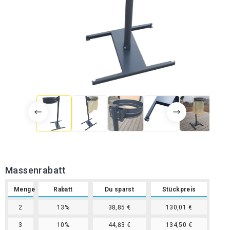
Massenrabatt
Menge
Rabatt
Du sparst
Stückpreis
2
13%
38,85 €
130,01 €
3
10%
44,83 €
134,50 €