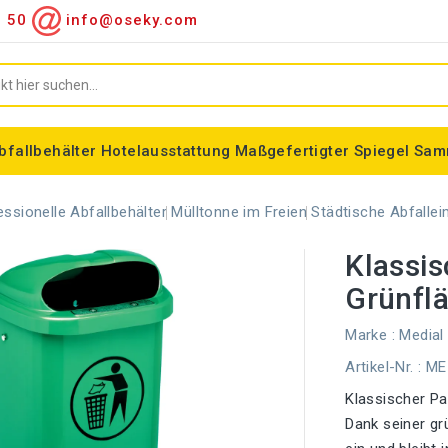
9 50
info@oseky.com
bfallbehälter
Hotelausstattung
Maßgefertigter Spiegel
Sam
hiedene Artikel
ung
Verschiedene Verbrauchsmaterialien
Hinterleuchteter Spiegel
Spiegel mit Aluminiumrahmen
klassischer gerahmter Spiegel
Speziell geformter Spiegel
Tondo Müllbeutelhalter
Schöne modulare Abfalleimer
Rauchereinrichtungen
Wandmontierte Aschenbecher
Stehende Aschenbecher
Kleiderschrankspiegel
Farbiger LED-Spiegel
ALFA-Gurtbandmarkierung
Zylindrischer Korb Madrid
essionelle Abfallbehälter
Mülltonne im Freien
Städtische Abfallei
Klassi
Grünflä
Marke :
Medial 
Artikel-Nr.
: M
Klassischer Pa
Dank seiner gr