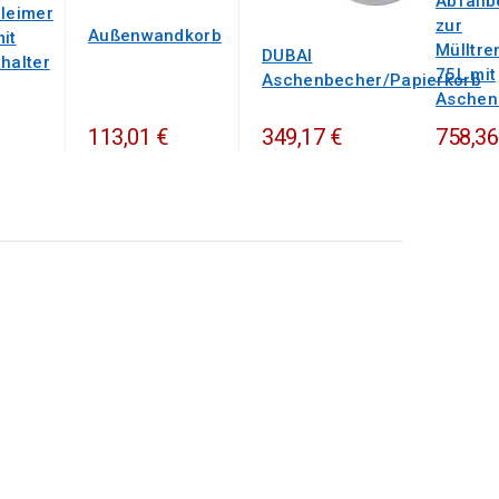
Abfallb
lleimer
zur
Außenwandkorb
it
Mülltr
DUBAI
halter
75L mit
Aschenbecher/Papierkorb
Aschenb
113,01 €
349,17 €
758,36