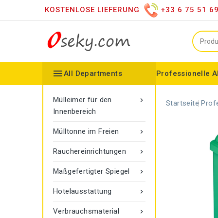
KOSTENLOSE LIEFERUNG
+33 6 75 51 6

All Departments
Professionelle A
Mülleimer für den Innenbereich
Vertriebshändler für versc
Moderner LED-Spiegel
Spiegel auf dem Dachboden
Konfigurierbarer Kollektor
Gamma-Seilmarkier
Vigipirate Marseille Mülleimer
Mülleimer für den

Startseite
Prof
Innenbereich
Mülltonne im Freien

Rauchereinrichtungen

Maßgefertigter Spiegel

Hotelausstattung

Verbrauchsmaterial
