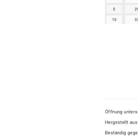
5
2
10
3
Öffnung unters
Hergestellt au
Beständig gegen