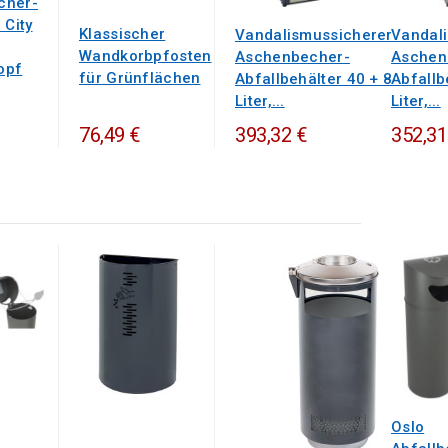
cher-
 City
Klassischer
Vandalismussicherer
Vandal
Wandkorbpfosten
Aschenbecher-
Aschen
opf
für Grünflächen
Abfallbehälter 40 + 8
Abfallb
Liter,...
Liter,...
76,49 €
393,32 €
352,31
Oslo