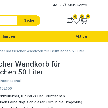
de
Mein Konto

0
0
0
Suche
mlungen
Aktion
mer
Klassischer Wandkorb für Grünflächen 50 Liter
scher Wandkorb für
chen 50 Liter
international
E102050
rkmülleimer, für Parks und Grünflächen.
ünen Farbe fügt sich dieser Korb in die Umgebung