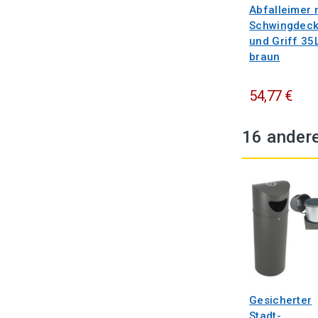
Abfalleimer 
Schwingdeck
und Griff 35
braun
54,77 €
16 andere
Gesicherter
Stadt-