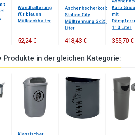
Aschenbe
mit
Wandhalterung
Korb Grisu
Aschenbecherkorb
el
für blauen
mit
Station City
L
Müllsackhalter
Dämpferk
Mülltrennung 3x35
110 Liter
Liter
52,24 €
418,43 €
355,70 €
 Produkte in der gleichen Kategorie:
Klassischer