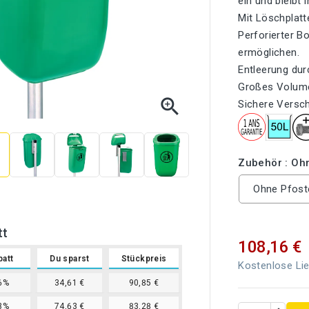
ein und bleibt 
Mit Löschplatt
Perforierter 
ermöglichen.
Entleerung du
Großes Volume

Sichere Versch
Zubehör : Oh
Ohne Pfost
tt
108,16 €
batt
Du sparst
Stückpreis
Kostenlose Lie
6%
34,61 €
90,85 €
3%
74,63 €
83,28 €