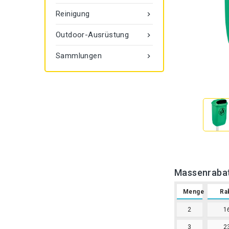
Reinigung

Outdoor-Ausrüstung

Sammlungen

Massenraba
Menge
Ra
2
1
3
2