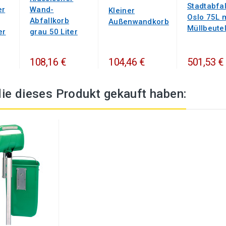
Stadtabfa
er
Wand-
Kleiner
Oslo 75L m
Abfallkorb
Außenwandkorb
Müllbeutel
er
grau 50 Liter
108,16 €
104,46 €
501,53 €
ie dieses Produkt gekauft haben: