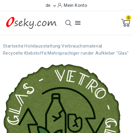
de
Mein Konto

0

Startseite
Hotelausstattung
Verbrauchsmaterial
Recycelte Klebstoffe
Mehrsprachiger runder Aufkleber "Glas"