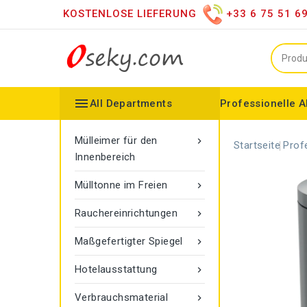
KOSTENLOSE LIEFERUNG
+33 6 75 51 6

All Departments
Professionelle A
Mülleimer für den Innenbereich
Vertriebshändler für versc
Moderner LED-Spiegel
Spiegel auf dem Dachboden
Konfigurierbarer Kollektor
Gamma-Seilmarkier
Vigipirate Marseille Mülleimer
Mülleimer für den

Startseite
Prof
Innenbereich
Mülltonne im Freien

Rauchereinrichtungen

Maßgefertigter Spiegel

Hotelausstattung

Verbrauchsmaterial
