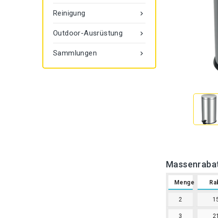
Reinigung

Outdoor-Ausrüstung

Sammlungen

Massenraba
Menge
Ra
2
1
3
2