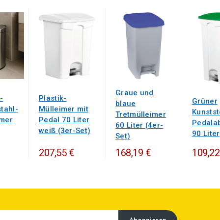
Graue und
-
Plastik-
Grüner
blaue
stahl-
Mülleimer mit
Kunstst
Tretmülleimer
imer
Pedal 70 Liter
Pedalab
60 Liter (4er-
weiß (3er-Set)
90 Liter
Set)
207,55 €
168,19 €
109,22