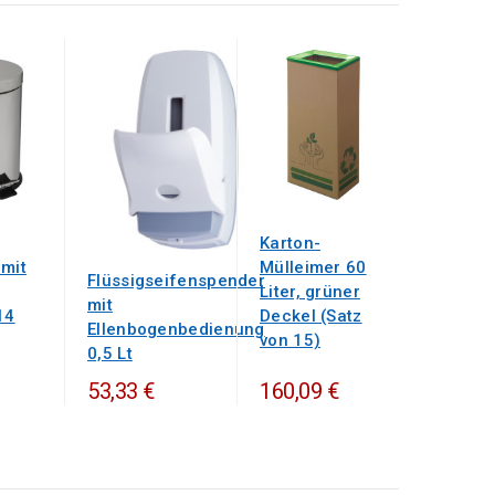
Karton-
 mit
Mülleimer 60
Flüssigseifenspender
Liter, grüner
mit
14
Deckel (Satz
Ellenbogenbedienung
von 15)
0,5 Lt
160,09 €
53,33 €