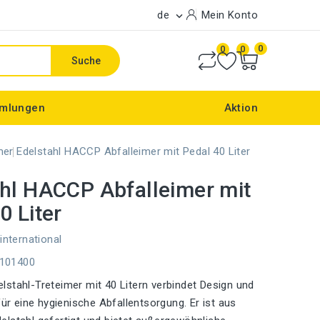
de
Mein Konto

0
0
0
Suche
mlungen
Aktion
mer
Edelstahl HACCP Abfalleimer mit Pedal 40 Liter
hl HACCP Abfalleimer mit
0 Liter
international
E101400
stahl-Treteimer mit 40 Litern verbindet Design und
für eine hygienische Abfallentsorgung. Er ist aus