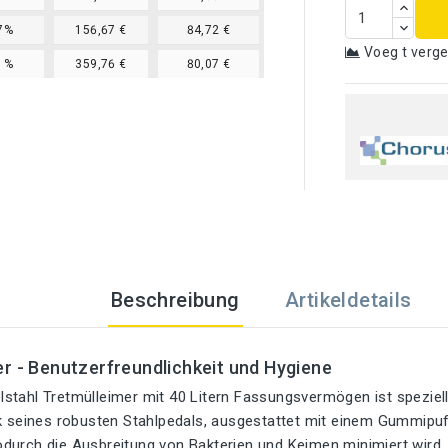
7%
156,67 €
84,72 €
Voeg t verge
1%
359,76 €
80,07 €
Beschreibung
Artikeldetails
r - Benutzerfreundlichkeit und Hygiene
stahl Tretmülleimer mit 40 Litern Fassungsvermögen ist speziell
nk seines robusten Stahlpedals, ausgestattet mit einem Gummipuf
durch die Ausbreitung von Bakterien und Keimen minimiert wird.