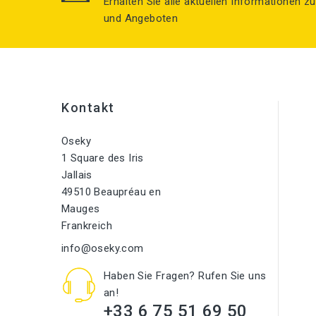
Erhalten Sie alle aktuellen Informationen 
und Angeboten
Kontakt
Oseky
1 Square des Iris
Jallais
49510 Beaupréau en
Mauges
Frankreich
info@oseky.com
Haben Sie Fragen? Rufen Sie uns
an!
+33 6 75 51 69 50