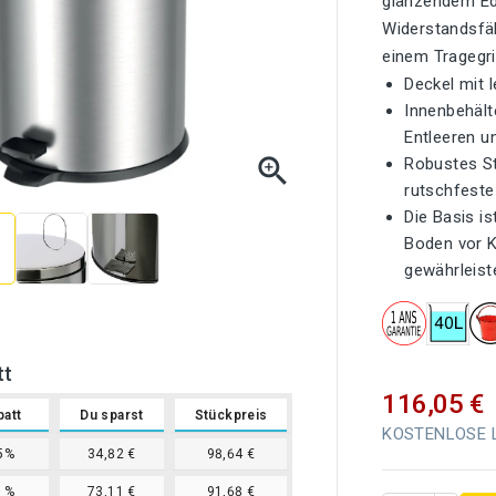
glänzendem Ede
Widerstandsfäh
einem Tragegri
Deckel mit 
Innenbehält
Entleeren u

Robustes S
rutschfeste
Die Basis i
Boden vor K
gewährleiste
tt
116,05 €
batt
Du sparst
Stückpreis
KOSTENLOSE Li
5%
34,82 €
98,64 €
1%
73,11 €
91,68 €