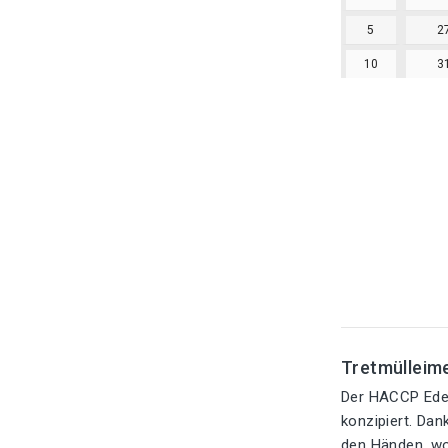
5
2
10
3
Tretmülleime
Der HACCP Edel
konzipiert. Da
den Händen, wo