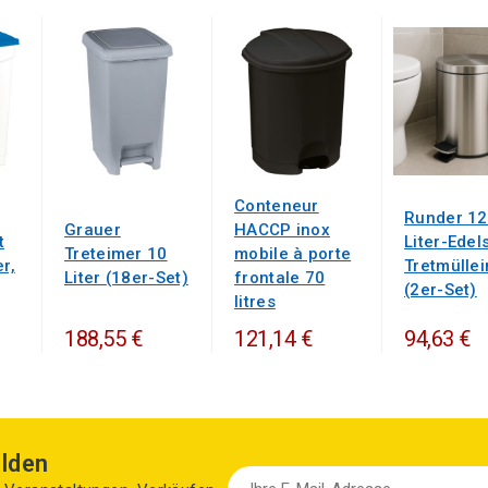
Conteneur
Runder 12
Grauer
HACCP inox
t
Liter-Edel
Treteimer 10
mobile à porte
r,
Tretmülle
Liter (18er-Set)
frontale 70
(2er-Set)
litres
188,55 €
121,14 €
94,63 €
lden