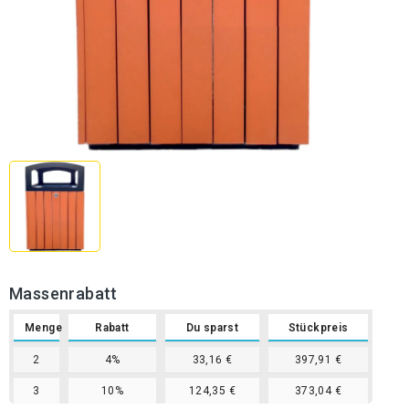
Massenrabatt
Menge
Rabatt
Du sparst
Stückpreis
2
4%
33,16 €
397,91 €
3
10%
124,35 €
373,04 €