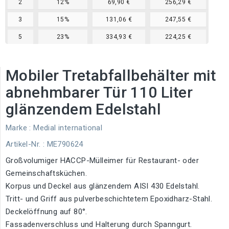
2
12%
69,90 €
256,29 €
3
15%
131,06 €
247,55 €
5
23%
334,93 €
224,25 €
Mobiler Tretabfallbehälter mit
abnehmbarer Tür 110 Liter
glänzendem Edelstahl
Marke :
Medial international
Artikel-Nr.
: ME790624
Großvolumiger HACCP-Mülleimer für Restaurant- oder
Gemeinschaftsküchen.
Korpus und Deckel aus glänzendem AISI 430 Edelstahl.
Tritt- und Griff aus pulverbeschichtetem Epoxidharz-Stahl.
Deckelöffnung auf 80°.
Fassadenverschluss und Halterung durch Spanngurt.