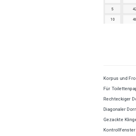
5
4
10
4
Korpus und Fro
Für Toilettenpa
Rechteckiger D
Diagonaler Dor
Gezackte Klinge
Kontrollfenster