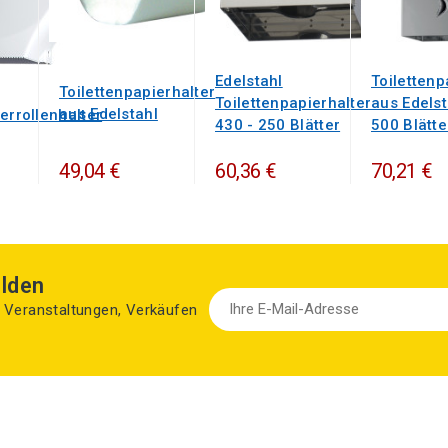
Edelstahl
Toilettenp
Toilettenpapierhalter
Toilettenpapierhalter
aus Edelst
aus Edelstahl
errollenhalter
430 - 250 Blätter
500 Blätte
49,04 €
60,36 €
70,21 €
lden
zu Veranstaltungen, Verkäufen