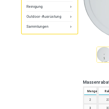
Reinigung

Outdoor-Ausrüstung

Sammlungen

Massenraba
Menge
Ra
2
2
3
3