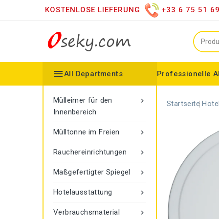
KOSTENLOSE LIEFERUNG
+33 6 75 51 6

All Departments
Professionelle A
Mülleimer für den Innenbereich
Vertriebshändler für versc
Moderner LED-Spiegel
Spiegel auf dem Dachboden
Konfigurierbarer Kollektor
Gamma-Seilmarkier
Vigipirate Marseille Mülleimer
Mülleimer für den

Startseite
Hote
Innenbereich
Mülltonne im Freien

Rauchereinrichtungen

Maßgefertigter Spiegel

Hotelausstattung

Verbrauchsmaterial
