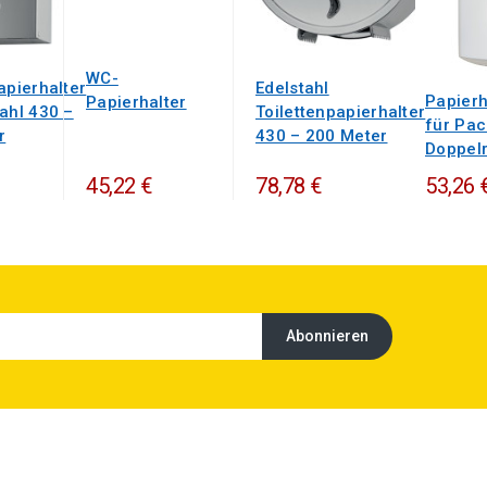
WC-
apierhalter
Edelstahl
Papier
Papierhalter
ahl 430 –
Toilettenpapierhalter
für Pa
r
430 – 200 Meter
Doppelr
45,22 €
78,78 €
53,26 