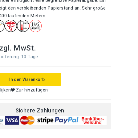
ender ermöglicht eine begrenzte Papierabgabe. Ein
eigt den verbleibenden Papierstand an. Sehr große
400 laufenden Metern.
zgl. MwSt.
eferung: 10 Tage
In den Warenkorb
lijken
Zur hinzufügen
Sichere Zahlungen