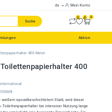
de
Mein Konto

0
0
0
Suche
mlungen
Aktion
ttenpapierhalter 400 Meter
Toilettenpapierhalter 400
international
E105008
s weißem epoxidbeschichtetem Stahl, wird dieser
Toilettenpapierhalter bei intensiver Nutzung lange