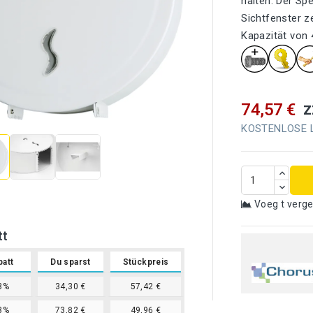
halten. Der Sp
Sichtfenster z
Kapazität von 

z
74,57 €
KOSTENLOSE Li
Voeg t verge
tt
batt
Du sparst
Stückpreis
3%
34,30 €
57,42 €
3%
73,82 €
49,96 €