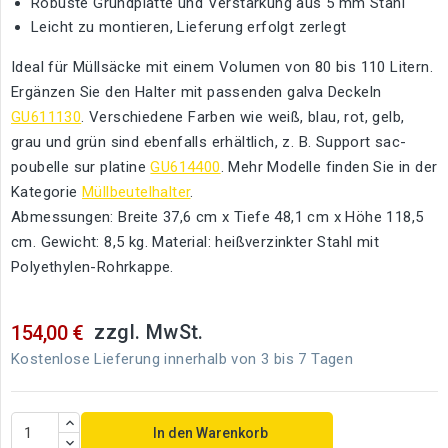
Robuste Grundplatte und Verstärkung aus 5 mm Stahl
Leicht zu montieren, Lieferung erfolgt zerlegt
Ideal für Müllsäcke mit einem Volumen von 80 bis 110 Litern.
Ergänzen Sie den Halter mit passenden galva Deckeln
GU611130
. Verschiedene Farben wie weiß, blau, rot, gelb,
grau und grün sind ebenfalls erhältlich, z. B. Support sac-
poubelle sur platine
GU614400
. Mehr Modelle finden Sie in der
Kategorie
Müllbeutelhalter
.
Abmessungen: Breite 37,6 cm x Tiefe 48,1 cm x Höhe 118,5
cm. Gewicht: 8,5 kg. Material: heißverzinkter Stahl mit
Polyethylen-Rohrkappe.
zzgl. MwSt.
154,00 €
Kostenlose Lieferung innerhalb von 3 bis 7 Tagen
In den Warenkorb