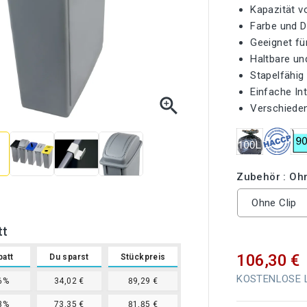
Kapazität vo
Farbe und D
Geeignet fü
Haltbare un
Stapelfähig
Einfache In

Verschieden
Zubehör : Ohn
Ohne Clip
tt
106,30 €
batt
Du sparst
Stückpreis
KOSTENLOSE Li
6%
34,02 €
89,29 €
3%
73,35 €
81,85 €