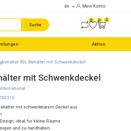
de
Mein Konto

0
0
0
Suche
mlungen
Aktion
gbehälter
90L Behälter mit Schwenkdeckel
hälter mit Schwenkdeckel
international
E102210
behälter mit schwenkbarem Deckel aus
n.
esign, ideal für kleine Räume.
einigen und zu handhaben.