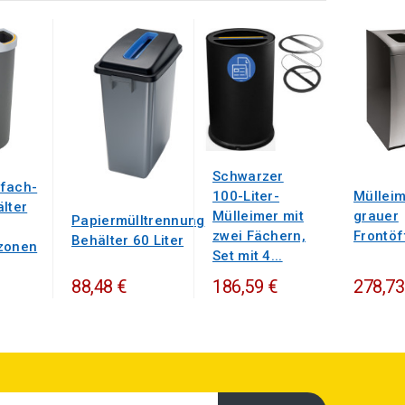
Schwarzer
fach-
100-Liter-
Mülleim
lter
Mülleimer mit
grauer
Papiermülltrennung
zwei Fächern,
Frontö
Behälter 60 Liter
zonen
Set mit 4...
88,48 €
186,59 €
278,73