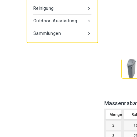
Reinigung

Outdoor-Ausrüstung

Sammlungen

Massenraba
Menge
Ra
2
1
3
2