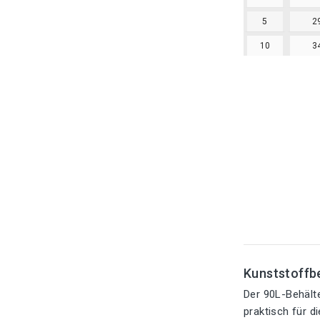
5
2
10
3
Kunststoffbe
Der 90L-Behälte
praktisch für d