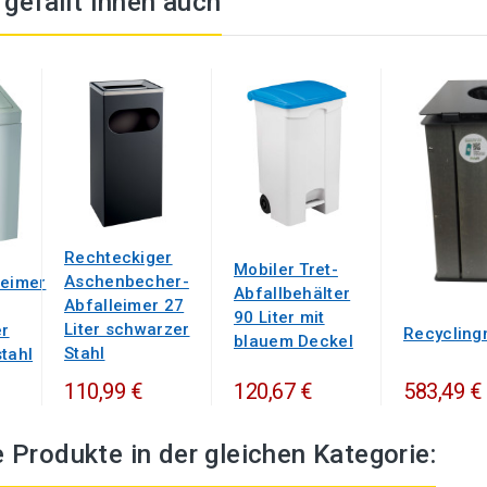
t gefällt Ihnen auch
Rechteckiger
Mobiler Tret-
Aschenbecher-
leimer
Abfallbehälter
Abfalleimer 27
90 Liter mit
Liter schwarzer
r
Recycling
blauem Deckel
Stahl
stahl
110,99 €
120,67 €
583,49 €
 Produkte in der gleichen Kategorie: