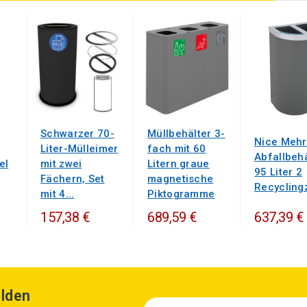
Schwarzer 70-
Müllbehälter 3-
Nice Mehr
Liter-Mülleimer
fach mit 60
Abfallbehä
el
mit zwei
Litern graue
95 Liter 2
Fächern, Set
magnetische
Recycling
mit 4...
Piktogramme
637,39 €
157,38 €
689,59 €
lden