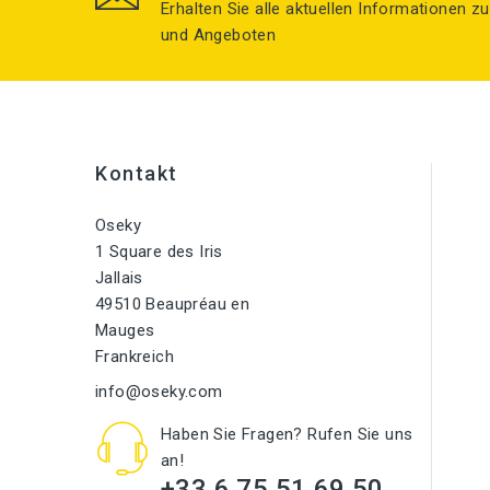
Erhalten Sie alle aktuellen Informationen 
und Angeboten
Kontakt
Oseky
1 Square des Iris
Jallais
49510 Beaupréau en
Mauges
Frankreich
info@oseky.com
Haben Sie Fragen? Rufen Sie uns
an!
+33 6 75 51 69 50