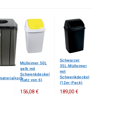
Schwarzer
Mülleimer 50L
35L-Mülleimer
gelb mit
mit
Schwenkdeckel
Schwenkdeckel
materialkorb
(Satz von 6)
(12er-Pack)
156,08 €
189,00 €