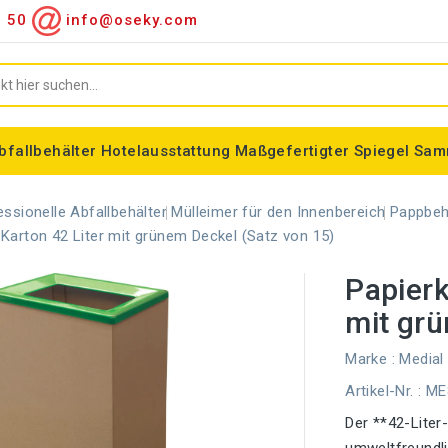
9 50
info@oseky.com
bfallbehälter
Hotelausstattung
Maßgefertigter Spiegel
Sam
hiedene Artikel
ung
Verschiedene Verbrauchsmaterialien
Hinterleuchteter Spiegel
Spiegel mit Aluminiumrahmen
klassischer gerahmter Spiegel
Speziell geformter Spiegel
Tondo Müllbeutelhalter
Schöne modulare Abfalleimer
Rauchereinrichtungen
Wandmontierte Aschenbecher
Stehende Aschenbecher
Kleiderschrankspiegel
Farbiger LED-Spiegel
ALFA-Gurtbandmarkierung
Zylindrischer Korb Madrid
essionelle Abfallbehälter
Mülleimer für den Innenbereich
Pappbeh
Karton 42 Liter mit grünem Deckel (Satz von 15)
Papierk
mit grü
Marke :
Medial 
Artikel-Nr.
: M
Der **42-Liter