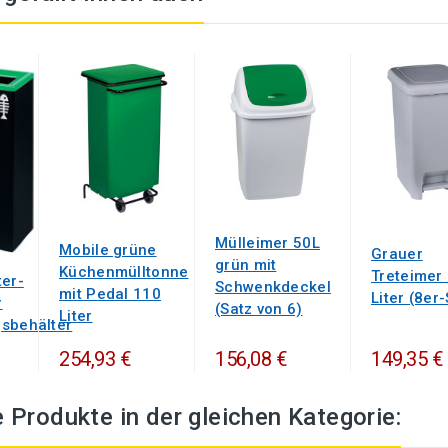
Mülleimer 50L
Mobile grüne
Grauer
grün mit
Küchenmülltonne
Treteimer
ter-
Schwenkdeckel
mit Pedal 110
Liter (8er-
r
(Satz von 6)
Liter
sbehälter
254,93 €
156,08 €
149,35 €
 Produkte in der gleichen Kategorie: