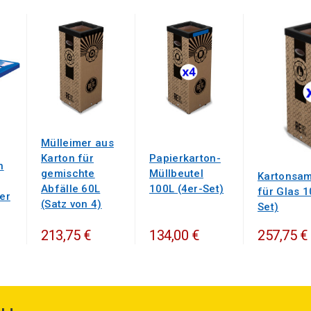
Mülleimer aus
Karton für
Papierkarton-
n
gemischte
Müllbeutel
Kartonsam
Abfälle 60L
100L (4er-Set)
für Glas 1
er
(Satz von 4)
Set)
257,75 €
213,75 €
134,00 €