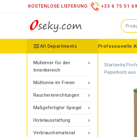
KOSTENLOSE LIEFERUNG
+33 6 75 51 6

All Departments
Professionelle A
Mülleimer für den Innenbereich
Vertriebshändler für versc
Moderner LED-Spiegel
Spiegel auf dem Dachboden
Konfigurierbarer Kollektor
Gamma-Seilmarkier
Vigipirate Marseille Mülleimer
Mülleimer für den

Startseite
Prof
Innenbereich
Papierkorb aus 
Mülltonne im Freien

Rauchereinrichtungen

Maßgefertigter Spiegel

Hotelausstattung

Verbrauchsmaterial
