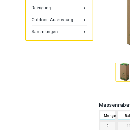
Reinigung

Outdoor-Ausrüstung

Sammlungen

Massenraba
Menge
Ra
2
1