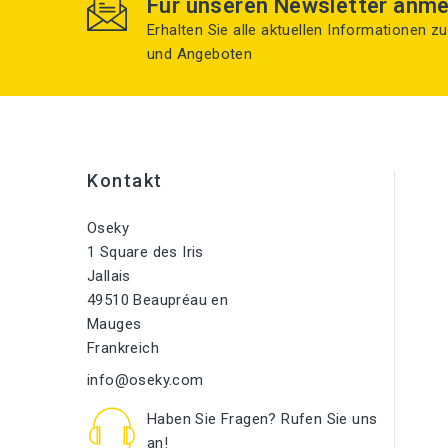
Für unseren Newsletter anme
Erhalten Sie alle aktuellen Informationen 
und Angeboten
Kontakt
Oseky
1 Square des Iris
Jallais
49510 Beaupréau en
Mauges
Frankreich
info@oseky.com
Haben Sie Fragen? Rufen Sie uns
an!