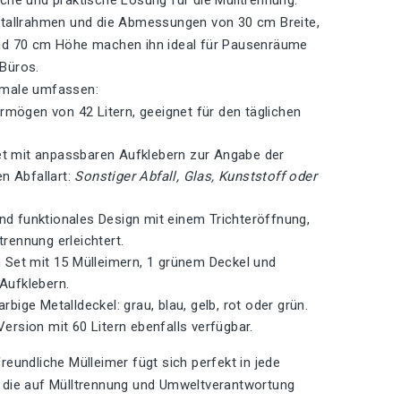
che und praktische Lösung für die Mülltrennung.
etallrahmen und die Abmessungen von 30 cm Breite,
nd 70 cm Höhe machen ihn ideal für Pausenräume
Büros.
male umfassen:
mögen von 42 Litern, geeignet für den täglichen
t mit anpassbaren Aufklebern zur Angabe der
n Abfallart:
Sonstiger Abfall, Glas, Kunststoff oder
nd funktionales Design mit einem Trichteröffnung,
trennung erleichtert.
im Set mit 15 Mülleimern, 1 grünem Deckel und
 Aufklebern.
arbige Metalldeckel: grau, blau, gelb, rot oder grün.
Version mit 60 Litern ebenfalls verfügbar.
reundliche Mülleimer fügt sich perfekt in jede
 die auf Mülltrennung und Umweltverantwortung