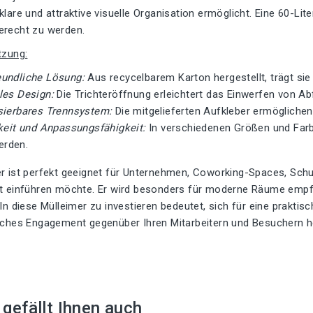
klare und attraktive visuelle Organisation ermöglicht. Eine 60-L
erecht zu werden.
tzung:
undliche Lösung:
Aus recycelbarem Karton hergestellt, trägt sie 
les Design:
Die Trichteröffnung erleichtert das Einwerfen von Abf
sierbares Trennsystem:
Die mitgelieferten Aufkleber ermöglichen
gkeit und Anpassungsfähigkeit:
In verschiedenen Größen und Farbe
erden.
r ist perfekt geeignet für Unternehmen, Coworking-Spaces, Schul
ft einführen möchte. Er wird besonders für moderne Räume empfo
 In diese Mülleimer zu investieren bedeutet, sich für eine prakt
isches Engagement gegenüber Ihren Mitarbeitern und Besuchern h
t gefällt Ihnen auch