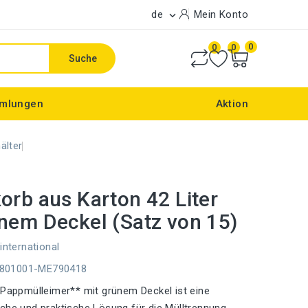
de
Mein Konto

0
0
0
Suche
mlungen
Aktion
älter
orb aus Karton 42 Liter
nem Deckel (Satz von 15)
international
E801001-ME790418
-Pappmülleimer** mit grünem Deckel ist eine