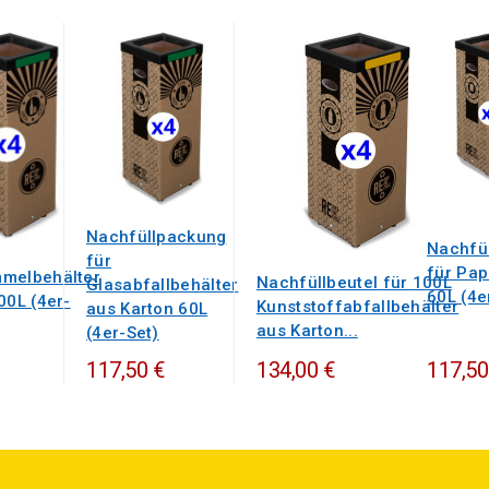
Nachfüllpackung
Nachfül
für
für Pap
melbehälter
Nachfüllbeutel für 100L
Glasabfallbehälter
60L (4e
00L (4er-
Kunststoffabfallbehälter
aus Karton 60L
aus Karton...
(4er-Set)
117,50 €
134,00 €
117,50