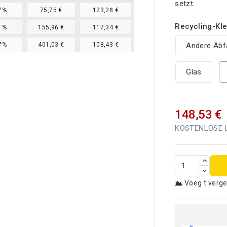
setzt.
7%
75,75 €
123,28 €
Recycling-Kle
1%
155,96 €
117,34 €
Andere Abfä
7%
401,03 €
108,43 €
Glas
148,53 €
KOSTENLOSE Li
Voeg t verge