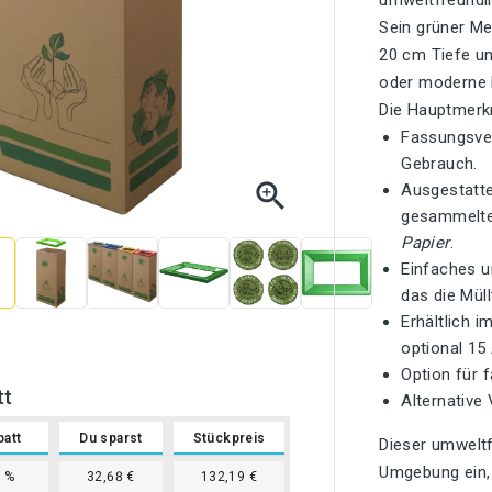
umweltfreundli
Sein grüner M
20 cm Tiefe u
oder moderne 
Die Hauptmerk
Fassungsver
Gebrauch.

Ausgestatte
gesammelte
Papier
.
Einfaches u
das die Müll
Erhältlich 
optional 15
Option für f
tt
Alternative 
batt
Du sparst
Stückpreis
Dieser umweltf
Umgebung ein,
1%
32,68 €
132,19 €