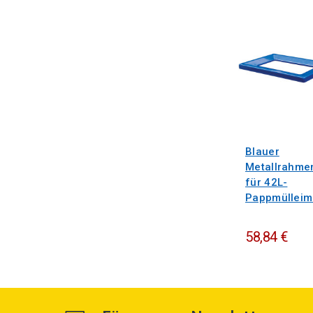
Blauer
Metallrahme
für 42L-
Pappmülleim
58,84 €