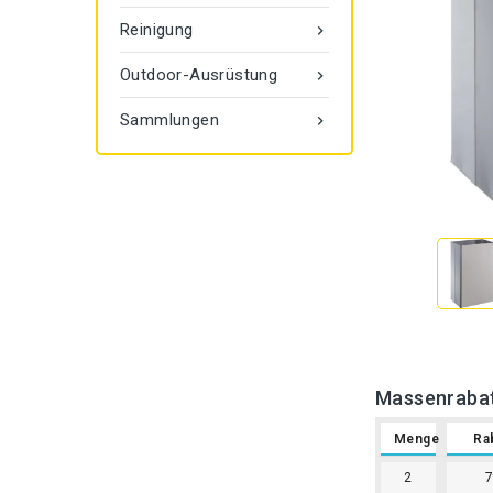
Reinigung

Outdoor-Ausrüstung

Sammlungen

Massenraba
Menge
Ra
2