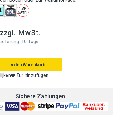
f den Boden oder zur Wandmontage.
zzgl. MwSt.
eferung: 10 Tage
In den Warenkorb
lijken
Zur hinzufügen
Sichere Zahlungen