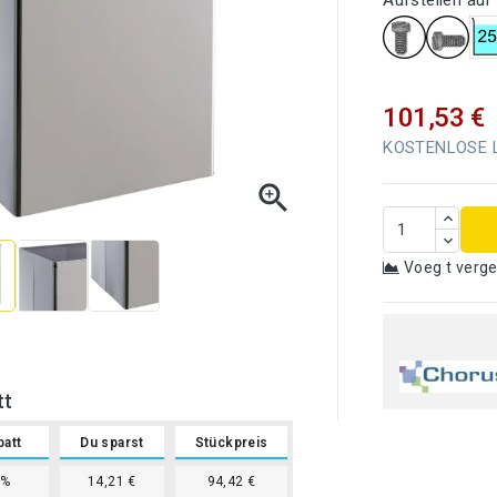
Aufstellen au
101,53 €
KOSTENLOSE Li

Voeg t verge
tt
batt
Du sparst
Stückpreis
7%
14,21 €
94,42 €