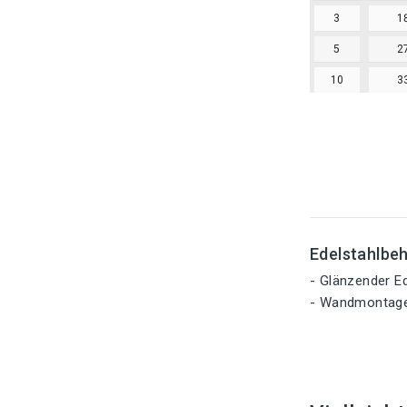
3
1
5
2
10
3
Edelstahlbeh
- Glänzender Ed
- Wandmontage