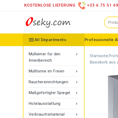
KOSTENLOSE LIEFERUNG
+33 6 75 51 6

All Departments
Professionelle A
Mülleimer für den Innenbereich
Vertriebshändler für versc
Moderner LED-Spiegel
Spiegel auf dem Dachboden
Konfigurierbarer Kollektor
Gamma-Seilmarkier
Vigipirate Marseille Mülleimer
Mülleimer für den

Startseite
Prof
Innenbereich
Basiskorb aus g
Mülltonne im Freien

Rauchereinrichtungen

Maßgefertigter Spiegel

Hotelausstattung

Verbrauchsmaterial
