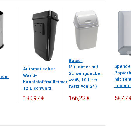
Basic-
Spender
Mülleimer mit
Automatischer
Papier
Schwingdeckel,
Wand-
nder
mit zen
weiß, 10 Liter
Kunststoffmülleimer
Innenab
(Satz von 24)
12 L schwarz
58,47 
130,97 €
166,22 €