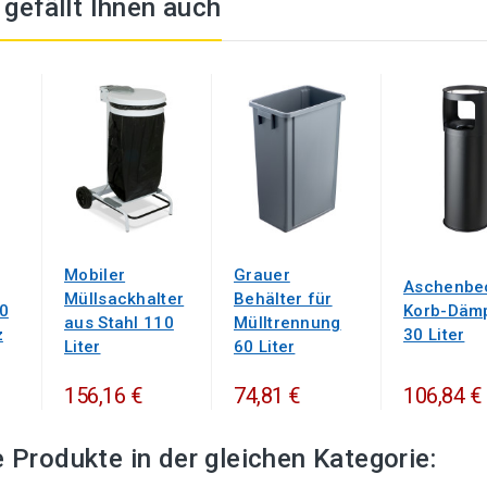
t gefällt Ihnen auch
Mobiler
Grauer
Aschenbe
Müllsackhalter
Behälter für
0
Korb-Däm
aus Stahl 110
Mülltrennung
z
30 Liter
Liter
60 Liter
156,16 €
74,81 €
106,84 €
 Produkte in der gleichen Kategorie: