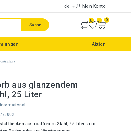
de
Mein Konto

0
0
0
Suche
mlungen
Aktion
behälter
orb aus glänzendem
hl, 25 Liter
international
E773002
stahlbecken aus rostfreiem Stahl, 25 Liter, zum