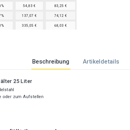
8%
54,83 €
83,25 €
7%
137,07 €
74,12 €
3%
335,05 €
68,03 €
Beschreibung
Artikeldetails
älter 25 Liter
elstahl
 oder zum Aufstellen