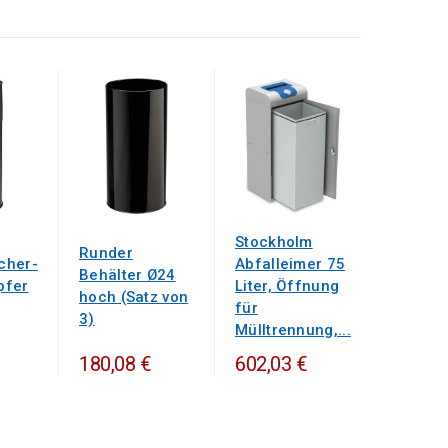
Stockholm
Runder
cher-
Abfalleimer 75
Behälter Ø24
pfer
Liter, Öffnung
hoch (Satz von
für
3)
Mülltrennung,...
180,08 €
602,03 €