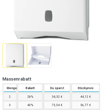
Massenrabatt
Menge
Rabatt
Du sparst
Stückpreis
2
28%
34,32 €
44,12 €
3
40%
73,54 €
36,77 €