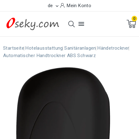
de
Mein Konto

0

Startseite
Hotelausstattung
Sanitäranlagen
Händetrockner
Automatischer Handtrockner ABS Schwarz