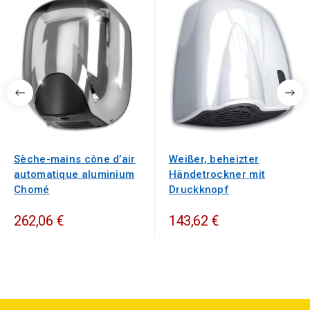
Sèche-mains cône d’air
Weißer, beheizter
automatique aluminium
Händetrockner mit
Chomé
Druckknopf
262,06 €
143,62 €