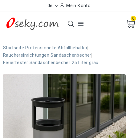
de
Mein Konto

0

Startseite
Professionelle Abfallbehälter
Rauchereinrichtungen
Sandaschenbecher
Feuerfester Sandaschenbecher 25 Liter grau