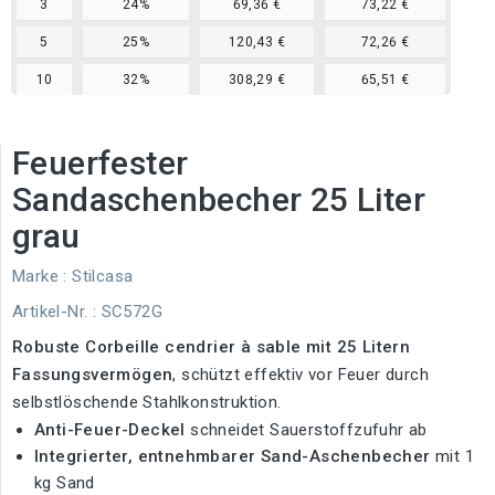
3
24%
69,36 €
73,22 €
5
25%
120,43 €
72,26 €
10
32%
308,29 €
65,51 €
Feuerfester
Sandaschenbecher 25 Liter
grau
Marke :
Stilcasa
Artikel-Nr.
: SC572G
Robuste Corbeille cendrier à sable mit 25 Litern
Fassungsvermögen
, schützt effektiv vor Feuer durch
selbstlöschende Stahlkonstruktion.
Anti-Feuer-Deckel
schneidet Sauerstoffzufuhr ab
Integrierter, entnehmbarer Sand-Aschenbecher
mit 1
kg Sand