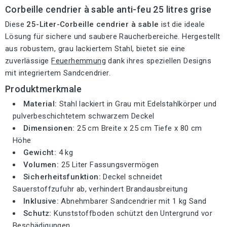
Corbeille cendrier à sable anti-feu 25 litres grise
Diese
25-Liter-Corbeille cendrier à sable
ist die ideale
Lösung für sichere und saubere Raucherbereiche. Hergestellt
aus robustem, grau lackiertem Stahl, bietet sie eine
zuverlässige
Feuerhemmung
dank ihres speziellen Designs
mit integriertem Sandcendrier.
Produktmerkmale
Material:
Stahl lackiert in Grau mit Edelstahlkörper und
pulverbeschichtetem schwarzem Deckel
Dimensionen:
25 cm Breite x 25 cm Tiefe x 80 cm
Höhe
Gewicht:
4 kg
Volumen:
25 Liter Fassungsvermögen
Sicherheitsfunktion:
Deckel schneidet
Sauerstoffzufuhr ab, verhindert Brandausbreitung
Inklusive:
Abnehmbarer Sandcendrier mit 1 kg Sand
Schutz:
Kunststoffboden schützt den Untergrund vor
Beschädigungen